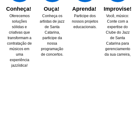
Conheça!
Ouça!
Aprenda!
Improvise!
Oferecemos
Conheça os
Participe dos
Você, músico:
soluções
artistas de jazz
nossos projetos
Conte com a
sólidas e
de Santa
educacionais.
expertise do
criativas que
Catarina,
Clube do Jazz
transformam a
participe da
de Santa
contratação de
nossa
Catarina para
músicos em
programação
gerenciamento
uma
de concertos.
da sua carreira,
experiência
jazzística!