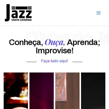
Ir
para
o
conteúdo
Clube do J
Ouça,
Conheça,
Aprenda;
Improvise!
Faça tudo aqui!