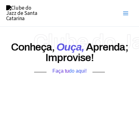
Ir
para
o
conteúdo
Clube do J
Ouça,
Conheça,
Aprenda;
Improvise!
Faça tudo aqui!