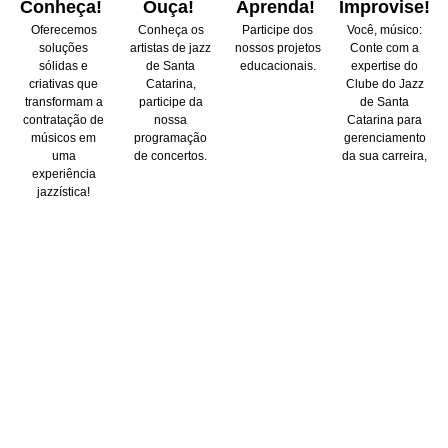
Conheça!
Ouça!
Aprenda!
Improvise!
Oferecemos
Conheça os
Participe dos
Você, músico:
soluções
artistas de jazz
nossos projetos
Conte com a
sólidas e
de Santa
educacionais.
expertise do
criativas que
Catarina,
Clube do Jazz
transformam a
participe da
de Santa
contratação de
nossa
Catarina para
músicos em
programação
gerenciamento
uma
de concertos.
da sua carreira,
experiência
jazzística!