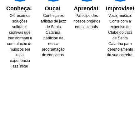
Conheça!
Ouça!
Aprenda!
Improvise!
Oferecemos
Conheça os
Participe dos
Você, músico:
soluções
artistas de jazz
nossos projetos
Conte com a
sólidas e
de Santa
educacionais.
expertise do
criativas que
Catarina,
Clube do Jazz
transformam a
participe da
de Santa
contratação de
nossa
Catarina para
músicos em
programação
gerenciamento
uma
de concertos.
da sua carreira,
experiência
jazzística!