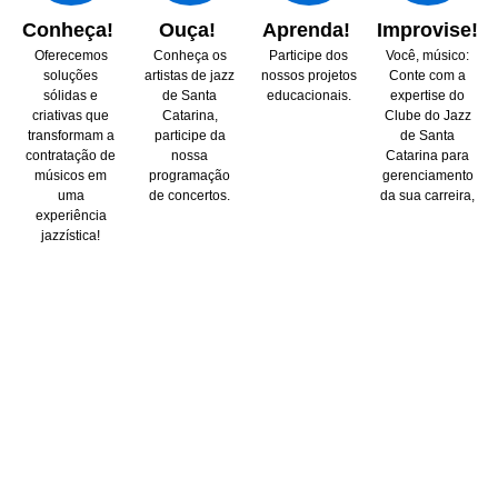
Conheça!
Ouça!
Aprenda!
Improvise!
Oferecemos
Conheça os
Participe dos
Você, músico:
soluções
artistas de jazz
nossos projetos
Conte com a
sólidas e
de Santa
educacionais.
expertise do
criativas que
Catarina,
Clube do Jazz
transformam a
participe da
de Santa
contratação de
nossa
Catarina para
músicos em
programação
gerenciamento
uma
de concertos.
da sua carreira,
experiência
jazzística!