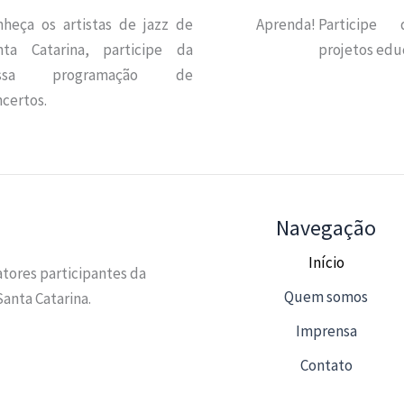
nheça os artistas de jazz de
Aprenda!
Participe
nta Catarina, participe da
projetos educ
ossa programação de
certos.
Navegação
Início
tores participantes da
Quem somos
anta Catarina.
Imprensa
Contato