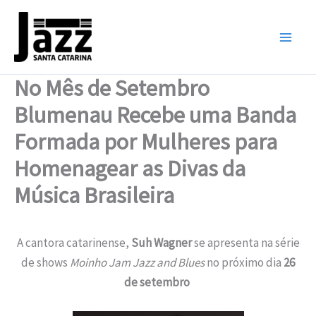
Ir
para
o
conteúdo
No Mês de Setembro
Blumenau Recebe uma Banda
Formada por Mulheres para
Homenagear as Divas da
Música Brasileira
A cantora catarinense,
Suh Wagner
se apresenta na série
de shows
Moinho Jam Jazz and Blues
no próximo dia
26
de setembro